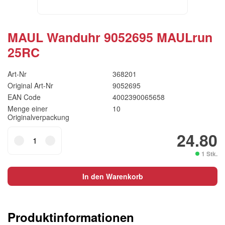
MAUL Wanduhr 9052695 MAULrun
25RC
Art-Nr
368201
Original Art-Nr
9052695
EAN Code
4002390065658
Menge einer
10
Originalverpackung
MAUL
24.80
Wanduhr
1 Stk.
9052695
MAULrun
In den Warenkorb
25RC
Menge
Produktinformationen