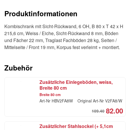
B
Produktinformationen
80
x
Kombischrank mit Sicht-Rückwand, 6 OH, B 80 x T 42 x H
T
215,6 cm, Weiss / Eiche, Sicht-Rückwand 8 mm, Böden
42
und Fächer 22 mm, Traglast Fachböden 28 kg, Seiten /
x
Mittelseite / Front 19 mm, Korpus fest verleimt + montiert.
H
215,6
cm,
Zubehör
Weiss
/
Zusätzliche Einlegeböden, weiss,
Eiche
Breite 80 cm
Menge
Breite 80 cm
Art-Nr
HBV2FA8W
Original Art-Nr
V2FA8/W
82.00
109.40
Ori
Cur
pri
pri
Zusätzlicher Stahlsockel (+ 5,1cm
was
is: