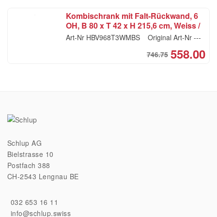
pri
pri
Kombischrank mit Falt-Rückwand, 6
was
is:
OH, B 80 x T 42 x H 215,6 cm, Weiss /
CH
CH
Beton
Art-Nr
HBV968T3WMBS
Original Art-Nr
---
558.00
746.75
Ori
Cur
pri
pri
was
is:
CH
CH
Schlup AG
Bielstrasse 10
Postfach 388
CH-2543 Lengnau BE
032 653 16 11
info@schlup.swiss