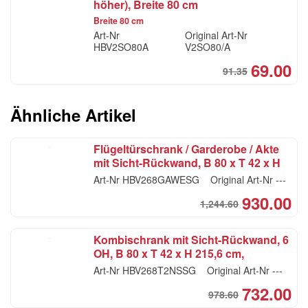
höher), Breite 80 cm
CH
CHF
Breite 80 cm
Art-Nr
Original Art-Nr
HBV2SO80A
V2SO80/A
69.00
91.35
Ori
Cur
pri
pri
was
is:
Ähnliche Artikel
CHF
CHF
Flügeltürschrank / Garderobe / Akte
mit Sicht-Rückwand, B 80 x T 42 x H
215,6 cm, Weiss / Eiche
Art-Nr
HBV268GAWESG
Original Art-Nr
---
930.00
1,244.60
Ori
Cur
pri
pri
Kombischrank mit Sicht-Rückwand, 6
was
is:
OH, B 80 x T 42 x H 215,6 cm,
CHF
CH
Nussbaum / Silber
Art-Nr
HBV268T2NSSG
Original Art-Nr
---
732.00
978.60
Ori
Cur