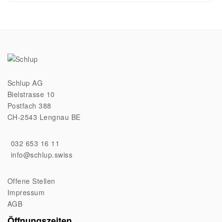
pri
pri
was
is:
CHF
CHF
Schlup AG
Bielstrasse 10
Postfach 388
CH-2543 Lengnau BE
032 653 16 11
info@schlup.swiss
Offene Stellen
Impressum
AGB
Öffnungszeiten