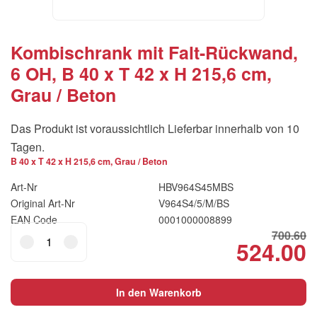
Kombischrank mit Falt-Rückwand,
6 OH, B 40 x T 42 x H 215,6 cm,
Grau / Beton
Das Produkt ist voraussichtlich Lieferbar innerhalb von 10
Tagen.
B 40 x T 42 x H 215,6 cm, Grau / Beton
Art-Nr
HBV964S45MBS
Original Art-Nr
V964S4/5/M/BS
EAN Code
0001000008899
Kombischrank
700.60
524.00
Original
Cu
mit
Falt-
price
pr
Rückwand,
was:
is:
In den Warenkorb
6
CHF700.60.
C
OH,