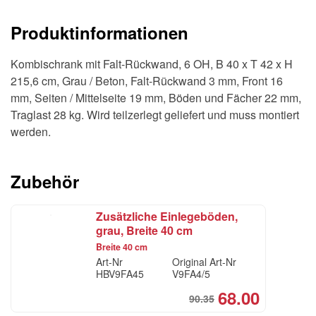
B
Produktinformationen
40
x
Kombischrank mit Falt-Rückwand, 6 OH, B 40 x T 42 x H
T
215,6 cm, Grau / Beton, Falt-Rückwand 3 mm, Front 16
42
mm, Seiten / Mittelseite 19 mm, Böden und Fächer 22 mm,
x
Traglast 28 kg. Wird teilzerlegt geliefert und muss montiert
H
werden.
215,6
cm,
Grau
Zubehör
/
Beton
Zusätzliche Einlegeböden,
Menge
grau, Breite 40 cm
Breite 40 cm
Art-Nr
Original Art-Nr
HBV9FA45
V9FA4/5
68.00
90.35
Original
Current