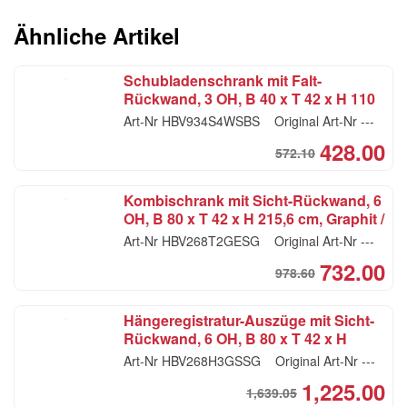
price
price
was:
is:
Ähnliche Artikel
CHF90.35.
CHF68.00.
Schubladenschrank mit Falt-
Rückwand, 3 OH, B 40 x T 42 x H 110
cm, weiss / silber
Art-Nr
HBV934S4WSBS
Original Art-Nr
---
428.00
572.10
Ori
Cur
pri
pri
Kombischrank mit Sicht-Rückwand, 6
was
is:
OH, B 80 x T 42 x H 215,6 cm, Graphit /
CH
CH
Eiche
Art-Nr
HBV268T2GESG
Original Art-Nr
---
732.00
978.60
Ori
Cur
pri
pri
Hängeregistratur-Auszüge mit Sicht-
was
is:
Rückwand, 6 OH, B 80 x T 42 x H
CH
CH
215.6 cm, graphit / silber
Art-Nr
HBV268H3GSSG
Original Art-Nr
---
1,225.00
1,639.05
Ori
Cur