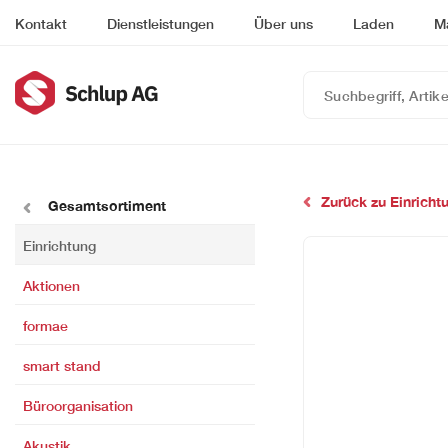
Kontakt
Dienstleistungen
Über uns
Laden
M
Suchbegriff,
Artikelnummer
oder
EAN
eingeben…
Zurück zu Einricht
Gesamtsortiment
Einrichtung
Aktionen
formae
smart stand
Büroorganisation
Akustik