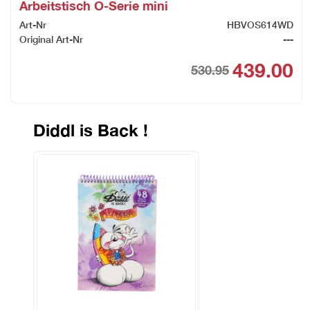
Arbeitstisch O-Serie mini
Art-Nr
HBVOS614WD
Original Art-Nr
---
439.00
530.95
Ori
Cur
pri
pri
was
is:
Diddl is Back !
CHF
CHF