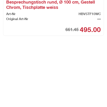
Besprechungstisch rund, Ø 100 cm, Gestell
Chrom, Tischplatte weiss
Art-Nr
HBVSTF10WC
Original Art-Nr
---
ginal
rent
495.00
661.45
Orig
Cur
ce
ce
pri
pri
:
was
is:
530.95.
439.00.
CHF
CHF