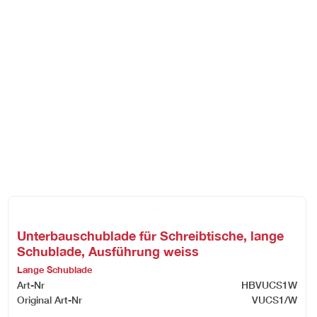
Unterbauschublade für Schreibtische, lange
Schublade, Ausführung weiss
Lange Schublade
Art-Nr
HBVUCS1W
Original Art-Nr
VUCS1/W
inal
rent