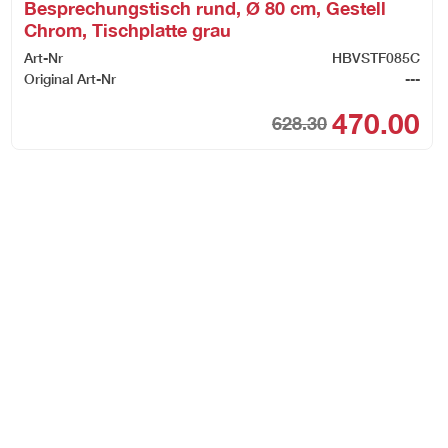
Besprechungstisch rund, Ø 80 cm, Gestell
Chrom, Tischplatte grau
Art-Nr
HBVSTF085C
Original Art-Nr
---
470.00
628.30
inal
rent
Orig
Cur
ce
ce
pric
pric
:
was
is:
661.45.
495.00.
CHF
CHF