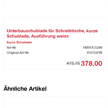
Unterbauschublade für Schreibtische, kurze
Schublade, Ausführung weiss
Kurze Schublade
Art-Nr
HBVUCS2W
Original Art-Nr
VUCS2/W
378.00
473.75
Ori
Cur
pri
pri
was
is:
CHF
CHF
Ähnliche Artikel