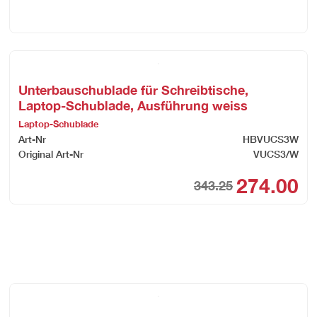
pri
pri
was
is:
CHF
CHF
Unterbauschublade für Schreibtische,
Laptop-Schublade, Ausführung weiss
Laptop-Schublade
Art-Nr
HBVUCS3W
Original Art-Nr
VUCS3/W
274.00
343.25
ginal
rent
Orig
Cur
ce
ce
pri
pri
:
was
is:
473.75.
378.00.
CHF
CHF