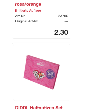
rosa/orange
limitierte Auflage
Art-Nr
23795
Original Art-Nr
---
2.30
DIDDL Haftnotizen Set