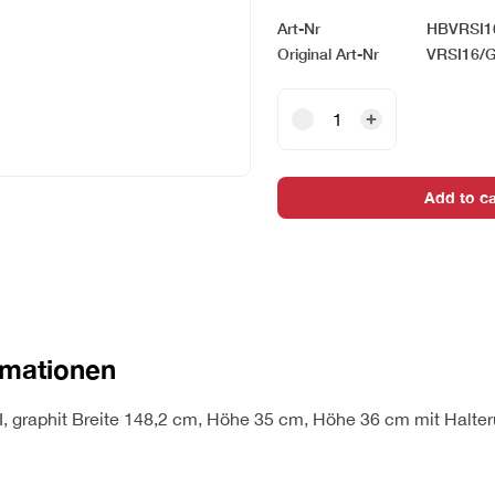
Art-Nr
HBVRSI1
Original Art-Nr
VRSI16/
Knieraumblende
RSI,
graphit,
für
Add to ca
Schreibtisch
160
cm
quantity
rmationen
 graphit Breite 148,2 cm, Höhe 35 cm, Höhe 36 cm mit Halte