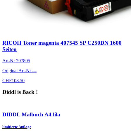
RICOH Toner magenta 407545 SP C250DN 1600
Seiten
Art-Nr
297895
Original Art-Nr
---
CHF
108.50
Diddl is Back !
DIDDL Malbuch A4 lila
limitierte Auflage