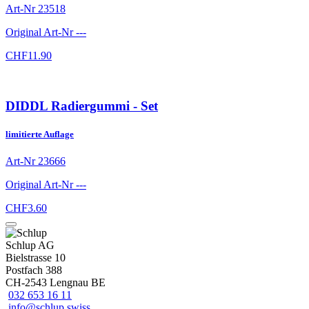
Art-Nr
23518
Original Art-Nr
---
CHF
11.90
DIDDL Radiergummi - Set
limitierte Auflage
Art-Nr
23666
Original Art-Nr
---
CHF
3.60
Schlup AG
Bielstrasse 10
Postfach 388
CH-2543 Lengnau BE
032 653 16 11
info@schlup.swiss