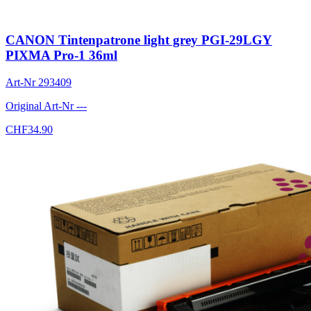
CANON Tintenpatrone light grey PGI-29LGY
PIXMA Pro-1 36ml
Art-Nr
293409
Original Art-Nr
---
CHF
34.90