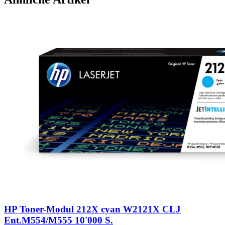
HP Toner-Modul 212X cyan W2121X CLJ
Ent.M554/M555 10'000 S.