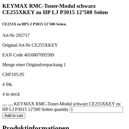
KEYMAX RMC-Toner-Modul schwarz
CE255XKEY zu HP LJ P3015 12’500 Seiten
CE255X zu HP LJ P3015 12'500 Seiten
Art-Nr
292717
Original Art-Nr
CE255XKEY
EAN Code
4016807095589
Menge einer Originalverpackung
1
CHF
105.95
4 Stk.
4 in stock
KEYMAX RMC-Toner-Modul schwarz CE255XKEY zu
HP LJ P3015 12'500 Seiten quantity
Add to cart
Produktinformationen