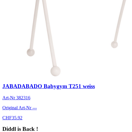
JABADABADO Babygym T251 weiss
Art-Nr
382316
Original Art-Nr
---
CHF
35.92
Diddl is Back !