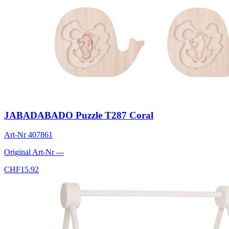
JABADABADO Puzzle T287 Coral
Art-Nr
407861
Original Art-Nr
---
CHF
15.92