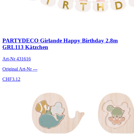
PARTYDECO Girlande Happy Birthday 2.8m
GRL113 Kätzchen
Art-Nr
431616
Original Art-Nr
---
CHF
3.12