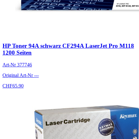
HP Toner 94A schwarz CF294A LaserJet Pro M118
1200 Seiten
Art-Nr
377746
Original Art-Nr
---
CHF
65.90