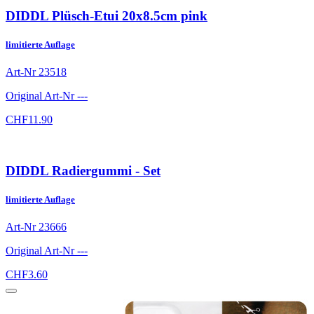
DIDDL Plüsch-Etui 20x8.5cm pink
limitierte Auflage
Art-Nr
23518
Original Art-Nr
---
CHF
11.90
DIDDL Radiergummi - Set
limitierte Auflage
Art-Nr
23666
Original Art-Nr
---
CHF
3.60