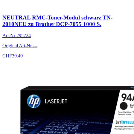
NEUTRAL RMC-Toner-Modul schwarz TN-
2010NEU zu Brother DCP-7055 1000 S.
Art-Nr
295724
Original Art-Nr
---
CHF
39.40