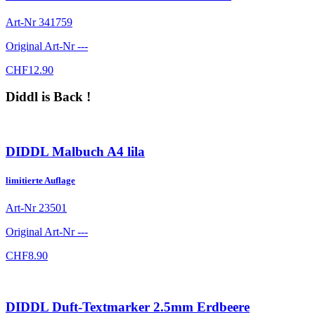
Art-Nr
341759
Original Art-Nr
---
CHF
12.90
Diddl is Back !
DIDDL Malbuch A4 lila
limitierte Auflage
Art-Nr
23501
Original Art-Nr
---
CHF
8.90
DIDDL Duft-Textmarker 2.5mm Erdbeere