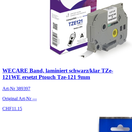
WECARE Band, laminiert schwarz/klar TZe-
121WE ersetzt Ptouch Tze-121 9mm
Art-Nr
389397
Original Art-Nr
---
CHF
11.15