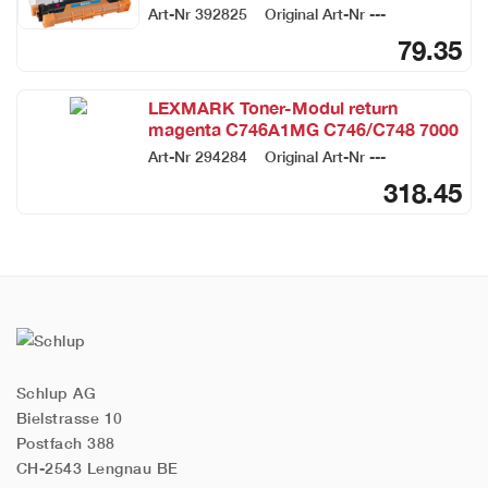
2300 S.
Art-Nr
392825
Original Art-Nr
---
79.35
LEXMARK Toner-Modul return
magenta C746A1MG C746/C748 7000
Seiten
Art-Nr
294284
Original Art-Nr
---
318.45
Schlup AG
Bielstrasse 10
Postfach 388
CH-2543 Lengnau BE