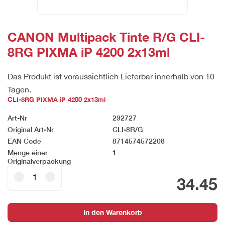
CANON Multipack Tinte R/G CLI-
8RG PIXMA iP 4200 2x13ml
Das Produkt ist voraussichtlich Lieferbar innerhalb von 10
Tagen.
CLI-8RG PIXMA iP 4200 2x13ml
Art-Nr
292727
Original Art-Nr
CLI-8R/G
EAN Code
8714574572208
Menge einer
1
Originalverpackung
CANON
34.45
Multipack
Tinte
R/G
In den Warenkorb
CLI-