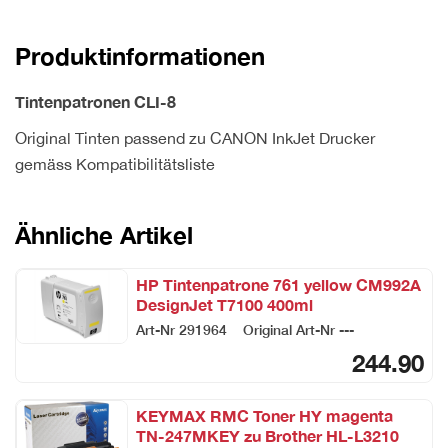
8RG
PIXMA
Produktinformationen
iP
4200
Tintenpatronen CLI-8
2x13ml
Menge
Original Tinten passend zu CANON InkJet Drucker
gemäss Kompatibilitätsliste
Ähnliche Artikel
HP Tintenpatrone 761 yellow CM992A
DesignJet T7100 400ml
Art-Nr
291964
Original Art-Nr
---
244.90
KEYMAX RMC Toner HY magenta
TN-247MKEY zu Brother HL-L3210