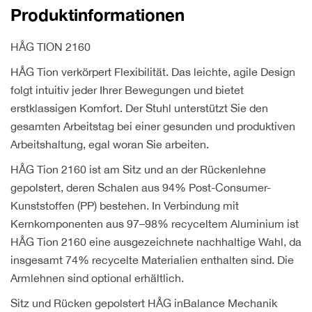
Produktinformationen
gepolstert
quantity
HÅG TION 2160
HÅG Tion verkörpert Flexibilität. Das leichte, agile Design
folgt intuitiv jeder Ihrer Bewegungen und bietet
erstklassigen Komfort. Der Stuhl unterstützt Sie den
gesamten Arbeitstag bei einer gesunden und produktiven
Arbeitshaltung, egal woran Sie arbeiten.
HÅG Tion 2160 ist am Sitz und an der Rückenlehne
gepolstert, deren Schalen aus 94% Post-Consumer-
Kunststoffen (PP) bestehen. In Verbindung mit
Kernkomponenten aus 97–98% recyceltem Aluminium ist
HÅG Tion 2160 eine ausgezeichnete nachhaltige Wahl, da
insgesamt 74% recycelte Materialien enthalten sind. Die
Armlehnen sind optional erhältlich.
Sitz und Rücken gepolstert HÅG inBalance Mechanik