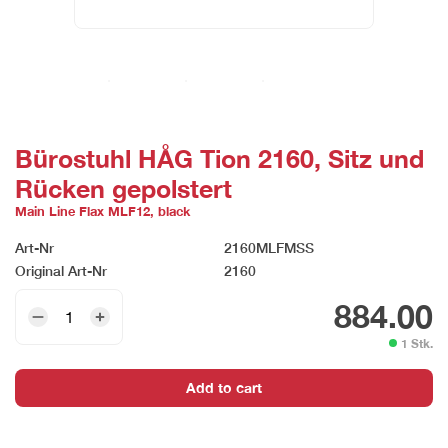
Bürostuhl HÅG Tion 2160, Sitz und
Rücken gepolstert
Main Line Flax MLF12, black
Art-Nr
2160MLFMSS
Original Art-Nr
2160
Bürostuhl
884.00
HÅG
1 Stk.
Tion
2160,
Add to cart
Sitz
und
Rücken