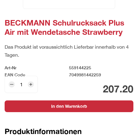
BECKMANN Schulrucksack Plus
Air mit Wendetasche Strawberry
Das Produkt ist voraussichtlich Lieferbar innerhalb von 4
Tagen.
Art-Nr
559144225
EAN Code
7049981442259
BECKMANN
207.20
Schulrucksack
Plus
Air
In den Warenkorb
mit
Wendetasche
Strawberry
Produktinformationen
Menge