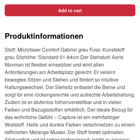
311-
Add to cart
STGR-
CM02,
Sitz
Produktinformationen
grau,
Fussteller
Stoff: Microfaser Comfort Gabriel grau Fuss: Kunststoff
grau
grau Sitzhöhe: Standard 51-84cm Der Stehstuhl Aeris
quantity
Muvman ist flexibel einsetzbar und wird allen
Anforderungen am Arbeitsplatz gerecht. Er vereint
bewegtes Sitzen und Stehen und fördert so intuitive
Haltungswechsel. Der Stehsitz entlastet die Beine und
sorgt für eine rückengerechte und aufrechte Arbeitshaltung.
Zudem ist er stufenlos höhenverstellbar und in vielen
Farben und Bezugsstoffen erhältlich. Der ideale Bezug für
das wohnliche Gefühl – Capture ist ein mehrfarbiger
Wollstoff. Helle und dunkle Farben verschmelzen zu einem
raffinierten Melange-Muster. Der Stoff bietet optimalen
Sitzkomfort und ist schmutzabweisend, leicht zu reinigen