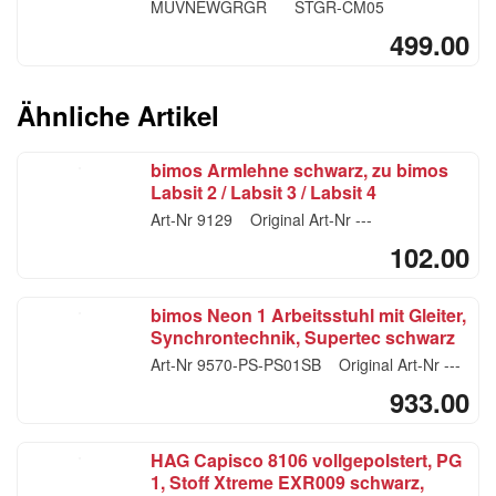
MUVNEWGRGR
STGR-CM05
499.00
Ähnliche Artikel
bimos Armlehne schwarz, zu bimos
Labsit 2 / Labsit 3 / Labsit 4
Art-Nr
9129
Original Art-Nr
---
102.00
bimos Neon 1 Arbeitsstuhl mit Gleiter,
Synchrontechnik, Supertec schwarz
PS01, Flexband blau
Art-Nr
9570-PS-PS01SB
Original Art-Nr
---
933.00
HAG Capisco 8106 vollgepolstert, PG
1, Stoff Xtreme EXR009 schwarz,