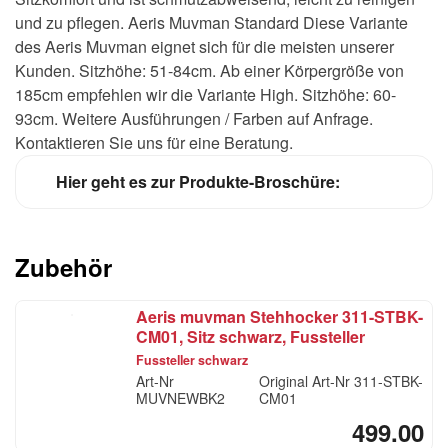
und zu pflegen. Aeris Muvman Standard Diese Variante
des Aeris Muvman eignet sich für die meisten unserer
Kunden. Sitzhöhe: 51-84cm. Ab einer Körpergröße von
185cm empfehlen wir die Variante High. Sitzhöhe: 60-
93cm. Weitere Ausführungen / Farben auf Anfrage.
Kontaktieren Sie uns für eine Beratung.
Hier geht es zur Produkte-Broschüre:
Zubehör
Aeris muvman Stehhocker 311-STBK-
CM01, Sitz schwarz, Fussteller
schwarz
Fussteller schwarz
Art-Nr
Original Art-Nr
311-STBK-
MUVNEWBK2
CM01
499.00