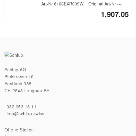
Gestell weiss
Art-Nr
8106EXR009W
Original Art-Nr
---
1,907.05
Schlup AG
Bielstrasse 10
Postfach 388
CH-2543 Lengnau BE
032 653 16 11
info@schlup.swiss
Offene Stellen