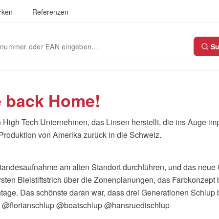
rken
Referenzen
S
 back Home!
in High Tech Unternehmen, das Linsen herstellt, die ins Auge im
 Produktion von Amerika zurück in die Schweiz.
standesaufnahme am alten Standort durchführen, und das neue
ten Bleistiftstrich über die Zonenplanungen, das Farbkonzept b
age. Das schönste daran war, dass drei Generationen Schlup 
n: @florianschlup @beatschlup @hansruedischlup