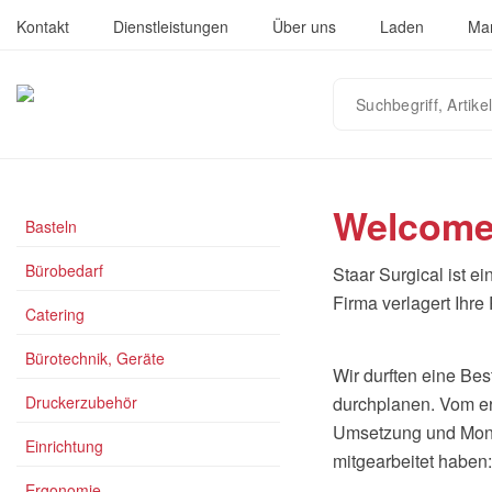
Kontakt
Dienstleistungen
Über uns
Laden
Ma
Suchbegriff,
Artikelnummer
oder
EAN
eingeben…
Welcome
Basteln
Bürobedarf
Staar Surgical ist e
Firma verlagert Ihre
Catering
Bürotechnik, Geräte
Wir durften eine Be
Druckerzubehör
durchplanen. Vom ers
Umsetzung und Mont
Einrichtung
mitgearbeitet habe
Ergonomie