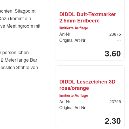
chten, Sitagpoint
DIDDL Duft-Textmarker
 Dazu kommt ein
2.5mm Erdbeere
ive Meetingroom mit
limitierte Auflage
Art-Nr
23675
Original Art-Nr
---
3.60
r persönlichen
 12 Meter lange Bar
iesslich Stühle von
DIDDL Lesezeichen 3D
rosa/orange
limitierte Auflage
Art-Nr
23795
Original Art-Nr
---
2.30