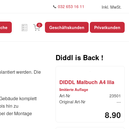
📞
032 653 16 11
Inkl. MwSt.
0
uche
Geschäftskunden
Privatkunden
Diddl is Back !
plantiert werden. Die
DIDDL Malbuch A4 lila
limitierte Auflage
Art-Nr
23501
 Gebäude komplett
Original Art-Nr
---
is hin zu
8.90
bei der Montage