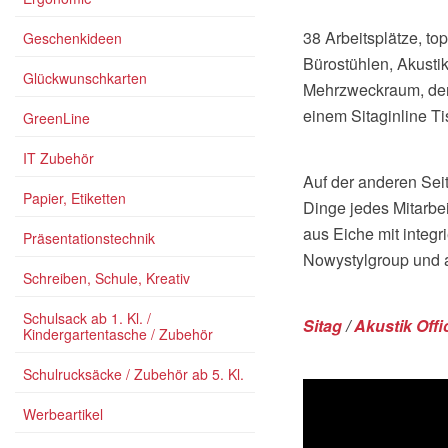
38 Arbeitsplätze, t
Geschenkideen
Bürostühlen, Akusti
Glückwunschkarten
Mehrzweckraum, den 
einem Sitaginline T
GreenLine
IT Zubehör
Auf der anderen Sei
Papier, Etiketten
Dinge jedes Mitarbei
aus Eiche mit integr
Präsentationstechnik
Nowystylgroup und a
Schreiben, Schule, Kreativ
Schulsack ab 1. Kl. /
Sitag
/
Akustik Off
Kindergartentasche / Zubehör
Schulrucksäcke / Zubehör ab 5. Kl.
Werbeartikel