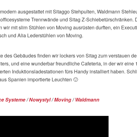
opmodern ausgestattet mit Sitaggo Stehpulten, Waldmann Stehleu
kofficesysteme Trennwände und Sitag Z-Schiebetürschränken.
wir mit slim Stühlen von Moving ausrüsten durften, ein Execut
isch und Alia Lederstühlen von Moving.
te des Gebäudes finden wir lockers von Sitag zum verstauen de
ters, und eine wunderbar freundliche Cafeteria, in der wir eine
ierten Induktionsladestationen fürs Handy installiert haben. Schl
us Spanien importierte Leuchten 🙂
ice Systeme
/
Nowystyl
/
Moving
/
Waldmann