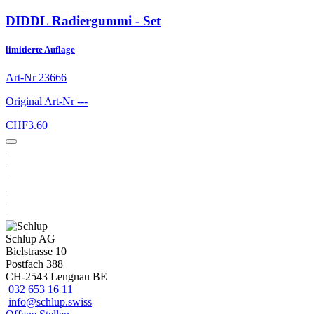
DIDDL Radiergummi - Set
limitierte Auflage
Art-Nr
23666
Original Art-Nr
---
CHF
3.60
Schlup AG
Bielstrasse 10
Postfach 388
CH-2543 Lengnau BE
032 653 16 11
info@schlup.swiss