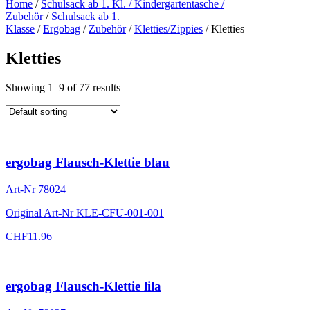
Home
/
Schulsack ab 1. Kl. / Kindergartentasche /
Zubehör
/
Schulsack ab 1.
Klasse
/
Ergobag
/
Zubehör
/
Kletties/Zippies
/ Kletties
Kletties
Showing 1–9 of 77 results
ergobag Flausch-Klettie blau
Art-Nr
78024
Original Art-Nr
KLE-CFU-001-001
CHF
11.96
ergobag Flausch-Klettie lila