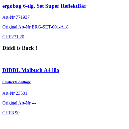
ergobag 6-tlg. Set Super ReflektBär
Art-Nr
771937
Original Art-Nr
ERG-SET-001-A18
CHF
271.20
Diddl is Back !
DIDDL Malbuch A4 lila
limitierte Auflage
Art-Nr
23501
Original Art-Nr
---
CHF
8.90