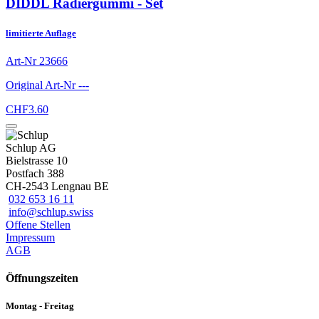
DIDDL Radiergummi - Set
limitierte Auflage
Art-Nr
23666
Original Art-Nr
---
CHF
3.60
Schlup AG
Bielstrasse 10
Postfach 388
CH-2543 Lengnau BE
032 653 16 11
info@schlup.swiss
Offene Stellen
Impressum
AGB
Öffnungszeiten
Montag - Freitag