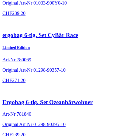
Original Art-Nr
01033-900Y0-10
CHF
239.20
ergobag 6-tlg. Set CyBär Race
Limited Edition
Art-Nr
780069
Original Art-Nr
01298-90357-10
CHF
271.20
Ergobag 6-tlg. Set Ozeanbärwohner
Art-Nr
781840
Original Art-Nr
01298-90395-10
CHF
239.20