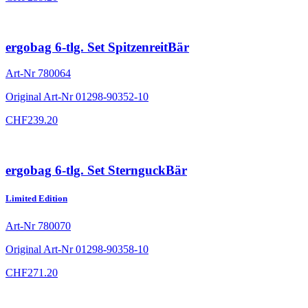
ergobag 6-tlg. Set SpitzenreitBär
Art-Nr
780064
Original Art-Nr
01298-90352-10
CHF
239.20
ergobag 6-tlg. Set SternguckBär
Limited Edition
Art-Nr
780070
Original Art-Nr
01298-90358-10
CHF
271.20