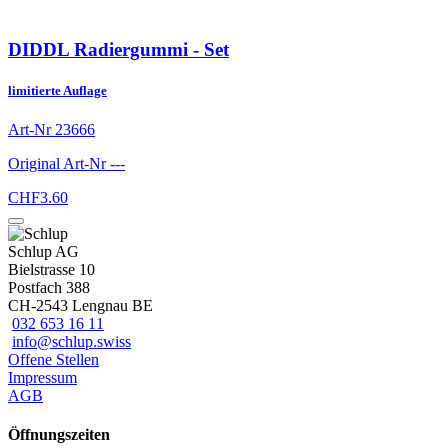
DIDDL Radiergummi - Set
limitierte Auflage
Art-Nr
23666
Original Art-Nr
---
CHF
3.60
Schlup AG
Bielstrasse 10
Postfach 388
CH-2543 Lengnau BE
032 653 16 11
info@schlup.swiss
Offene Stellen
Impressum
AGB
Öffnungszeiten