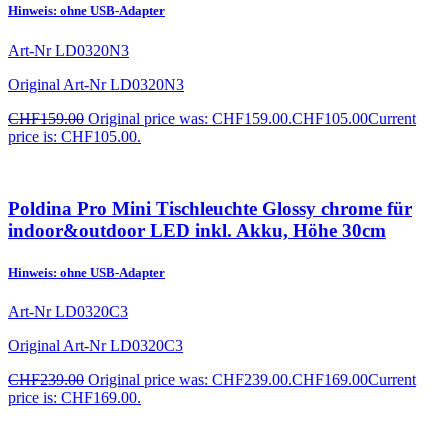
Hinweis: ohne USB-Adapter
Art-Nr
LD0320N3
Original Art-Nr
LD0320N3
CHF
159.00
Original price was: CHF159.00.
CHF
105.00
Current
price is: CHF105.00.
Poldina Pro Mini Tischleuchte Glossy chrome für
indoor&outdoor LED inkl. Akku, Höhe 30cm
Hinweis: ohne USB-Adapter
Art-Nr
LD0320C3
Original Art-Nr
LD0320C3
CHF
239.00
Original price was: CHF239.00.
CHF
169.00
Current
price is: CHF169.00.