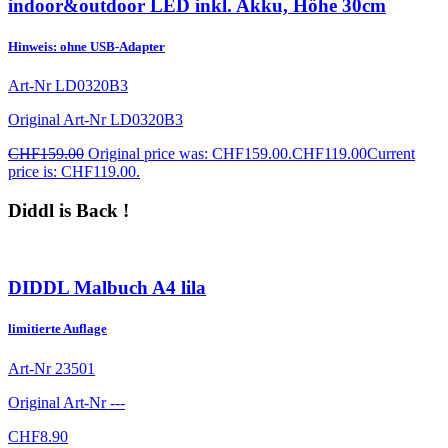
indoor&outdoor LED inkl. Akku, Höhe 30cm
Hinweis: ohne USB-Adapter
Art-Nr
LD0320B3
Original Art-Nr
LD0320B3
CHF
159.00
Original price was: CHF159.00.
CHF
119.00
Current
price is: CHF119.00.
Diddl is Back !
DIDDL Malbuch A4 lila
limitierte Auflage
Art-Nr
23501
Original Art-Nr
---
CHF
8.90