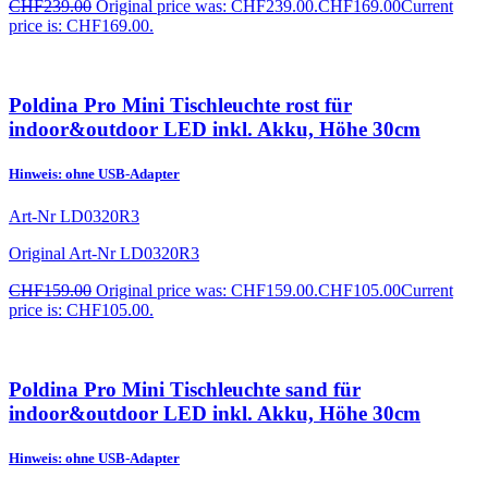
CHF
239.00
Original price was: CHF239.00.
CHF
169.00
Current
price is: CHF169.00.
Poldina Pro Mini Tischleuchte rost für
indoor&outdoor LED inkl. Akku, Höhe 30cm
Hinweis: ohne USB-Adapter
Art-Nr
LD0320R3
Original Art-Nr
LD0320R3
CHF
159.00
Original price was: CHF159.00.
CHF
105.00
Current
price is: CHF105.00.
Poldina Pro Mini Tischleuchte sand für
indoor&outdoor LED inkl. Akku, Höhe 30cm
Hinweis: ohne USB-Adapter