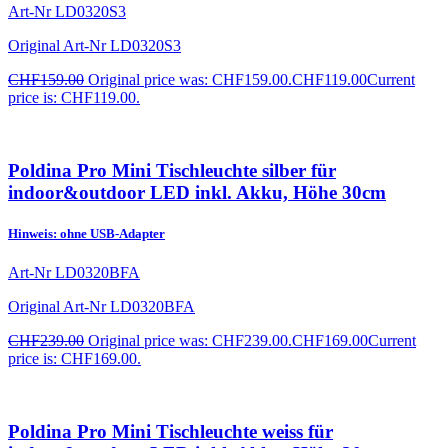
Art-Nr
LD0320S3
Original Art-Nr
LD0320S3
CHF
159.00
Original price was: CHF159.00.
CHF
119.00
Current
price is: CHF119.00.
Poldina Pro Mini Tischleuchte silber für
indoor&outdoor LED inkl. Akku, Höhe 30cm
Hinweis: ohne USB-Adapter
Art-Nr
LD0320BFA
Original Art-Nr
LD0320BFA
CHF
239.00
Original price was: CHF239.00.
CHF
169.00
Current
price is: CHF169.00.
Poldina Pro Mini Tischleuchte weiss für