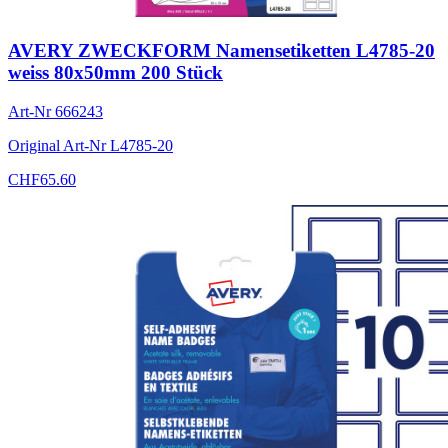
AVERY ZWECKFORM Namensetiketten L4785-20
weiss 80x50mm 200 Stück
Art-Nr
666243
Original Art-Nr
L4785-20
CHF
65.60