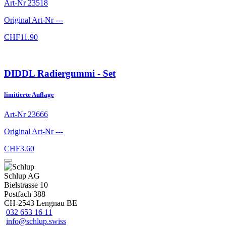
Art-Nr
23518
Original Art-Nr
---
CHF
11.90
DIDDL Radiergummi - Set
limitierte Auflage
Art-Nr
23666
Original Art-Nr
---
CHF
3.60
Schlup AG
Bielstrasse 10
Postfach 388
CH-2543 Lengnau BE
032 653 16 11
info@schlup.swiss