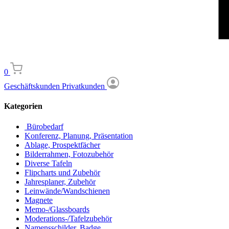
0
Geschäftskunden
Privatkunden
Kategorien
Bürobedarf
Konferenz, Planung, Präsentation
Ablage, Prospektfächer
Bilderrahmen, Fotozubehör
Diverse Tafeln
Flipcharts und Zubehör
Jahresplaner, Zubehör
Leinwände/Wandschienen
Magnete
Memo-/Glassboards
Moderations-/Tafelzubehör
Namensschilder, Badge