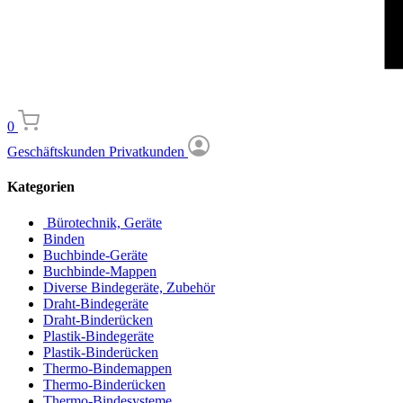
0
Geschäftskunden
Privatkunden
Kategorien
Bürotechnik, Geräte
Binden
Buchbinde-Geräte
Buchbinde-Mappen
Diverse Bindegeräte, Zubehör
Draht-Bindegeräte
Draht-Binderücken
Plastik-Bindegeräte
Plastik-Binderücken
Thermo-Bindemappen
Thermo-Binderücken
Thermo-Bindesysteme