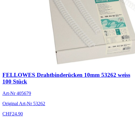
FELLOWES Drahtbinderücken 10mm 53262 weiss
100 Stück
Art-Nr
405679
Original Art-Nr
53262
CHF
24.90