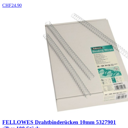
CHF
24.90
FELLOWES Drahtbinderücken 10mm 5327901