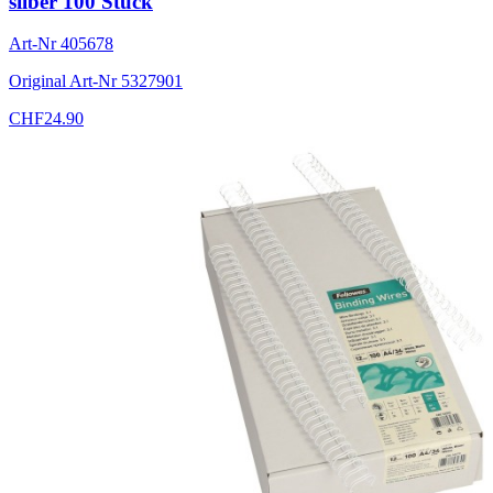
silber 100 Stück
Art-Nr
405678
Original Art-Nr
5327901
CHF
24.90