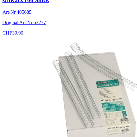
schwarz 100 Stück
Art-Nr
405685
Original Art-Nr
53277
CHF
39.90