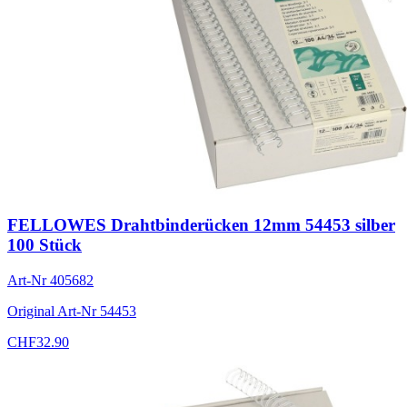
FELLOWES Drahtbinderücken 12mm 54453 silber
100 Stück
Art-Nr
405682
Original Art-Nr
54453
CHF
32.90