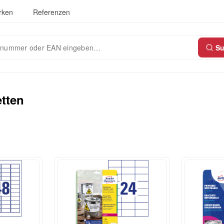
rken
Referenzen
S
etten