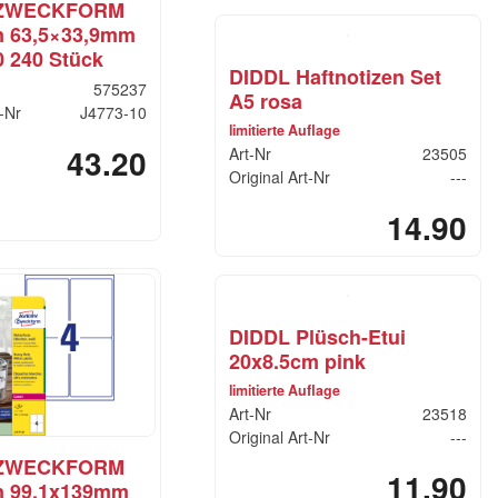
 ZWECKFORM
en 63,5×33,9mm
0 240 Stück
DIDDL Haftnotizen Set
575237
A5 rosa
t-Nr
J4773-10
limitierte Auflage
43.20
Art-Nr
23505
Original Art-Nr
---
14.90
DIDDL Plüsch-Etui
20x8.5cm pink
limitierte Auflage
Art-Nr
23518
Original Art-Nr
---
 ZWECKFORM
11.90
en 99.1x139mm