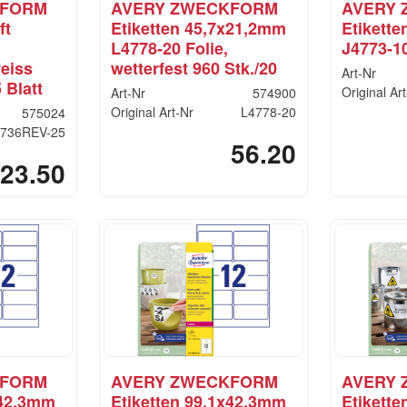
KFORM
AVERY ZWECKFORM
AVERY
ft
Etiketten 45,7x21,2mm
Etikett
L4778-20 Folie,
J4773-1
eiss
wetterfest 960 Stk./20
Art-Nr
 Blatt
Original Ar
Art-Nr
574900
Original Art-Nr
L4778-20
575024
736REV-25
56.20
23.50
KFORM
AVERY ZWECKFORM
AVERY
x42,3mm
Etiketten 99,1x42,3mm
Etikett