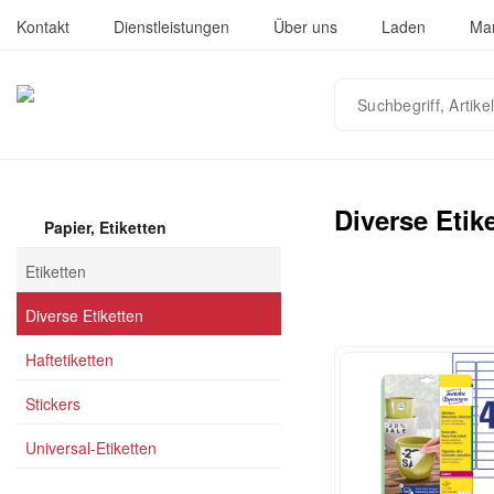
Kontakt
Dienstleistungen
Über uns
Laden
Ma
Suchbegriff,
Artikelnummer
oder
EAN
eingeben…
Diverse Etik
Papier, Etiketten
Etiketten
Diverse Etiketten
Haftetiketten
Stickers
Universal-Etiketten