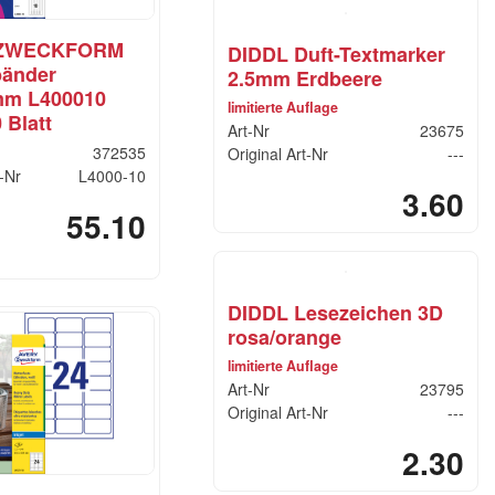
 ZWECKFORM
DIDDL Duft-Textmarker
bänder
2.5mm Erdbeere
mm L400010
limitierte Auflage
 Blatt
Art-Nr
23675
372535
Original Art-Nr
---
t-Nr
L4000-10
3.60
55.10
DIDDL Lesezeichen 3D
rosa/orange
limitierte Auflage
Art-Nr
23795
Original Art-Nr
---
2.30