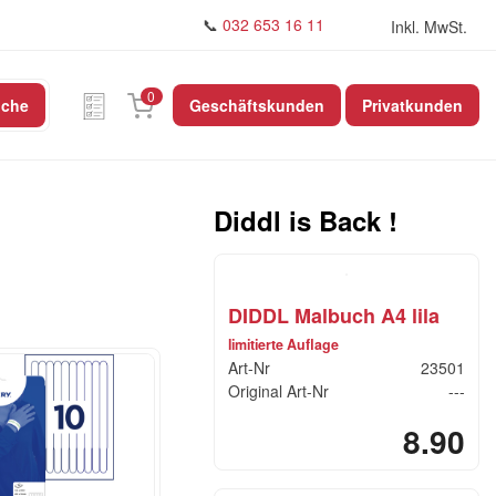
📞
032 653 16 11
Inkl. MwSt.
0
uche
Geschäftskunden
Privatkunden
Diddl is Back !
DIDDL Malbuch A4 lila
limitierte Auflage
Art-Nr
23501
Original Art-Nr
---
8.90