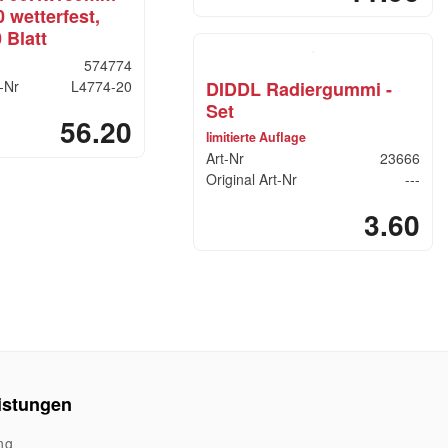
 wetterfest,
 Blatt
574774
t-Nr
L4774-20
DIDDL Radiergummi -
Set
56.20
limitierte Auflage
Art-Nr
23666
Original Art-Nr
---
3.60
istungen
ng