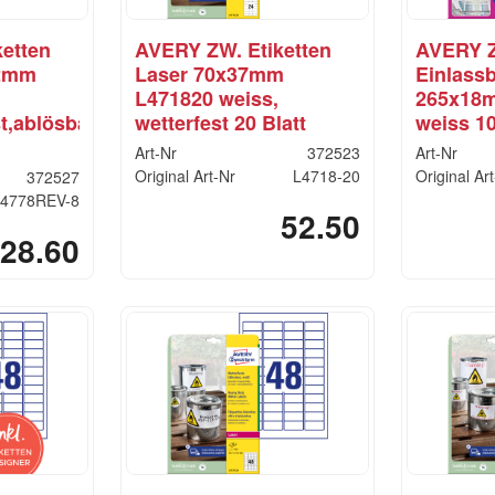
etten
AVERY ZW. Etiketten
AVERY
,2mm
Laser 70x37mm
Einlass
L471820 weiss,
265x18
t,ablösbar
wetterfest 20 Blatt
weiss 10
Art-Nr
372523
Art-Nr
Original Art-Nr
L4718-20
Original Ar
372527
4778REV-8
52.50
28.60