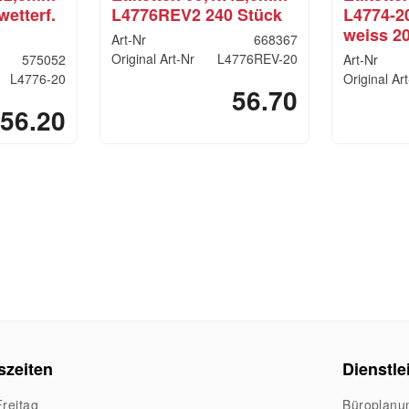
wetterf.
L4776REV2 240 Stück
L4774-20
weiss 20
Art-Nr
668367
Original Art-Nr
L4776REV-20
575052
Art-Nr
L4776-20
Original Ar
56.70
56.20
szeiten
Dienstle
reitag
Büroplanu