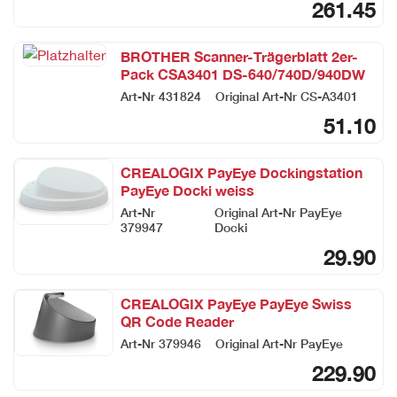
261.45
BROTHER Scanner-Trägerblatt 2er-
Pack CSA3401 DS-640/740D/940DW
500 Scans/B.
Art-Nr
431824
Original Art-Nr
CS-A3401
51.10
CREALOGIX PayEye Dockingstation
PayEye Docki weiss
Art-Nr
Original Art-Nr
PayEye
379947
Docki
29.90
CREALOGIX PayEye PayEye Swiss
QR Code Reader
Art-Nr
379946
Original Art-Nr
PayEye
229.90