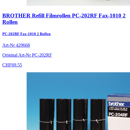
BROTHER Refill Filmrollen PC-202RF Fax-1010 2
Rollen
PC-202RF Fax-1010 2 Rollen
Art-Nr
429668
Original Art-Nr
PC-202RF
CHF
69.55