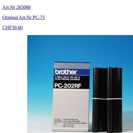
Art-Nr
285088
Original Art-Nr
PC-75
CHF
30.60