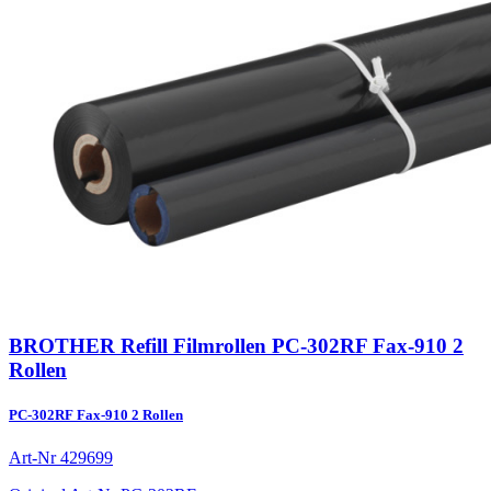
BROTHER Refill Filmrollen PC-302RF Fax-910 2
Rollen
PC-302RF Fax-910 2 Rollen
Art-Nr
429699