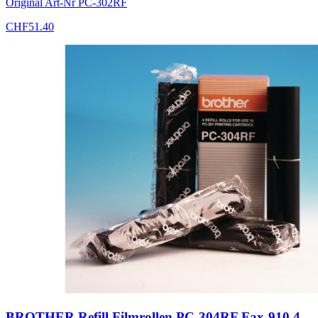
Original Art-Nr
PC-302RF
CHF
51.40
BROTHER Refill Filmrollen PC-304RF Fax-910 4