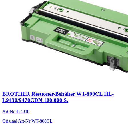
BROTHER Resttoner-Behälter WT-800CL HL-
L9430/9470CDN 100'000 S.
Art-Nr
414038
Original Art-Nr
WT-800CL