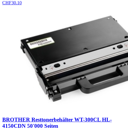
CHF
30.10
BROTHER Resttonerbehälter WT-300CL HL-
4150CDN 50'000 Seiten