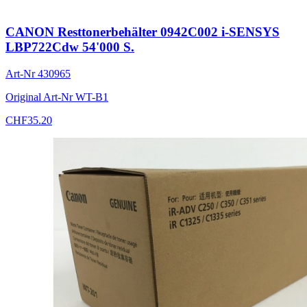
CANON Resttonerbehälter 0942C002 i-SENSYS
LBP722Cdw 54'000 S.
Art-Nr
430965
Original Art-Nr
WT-B1
CHF
35.20