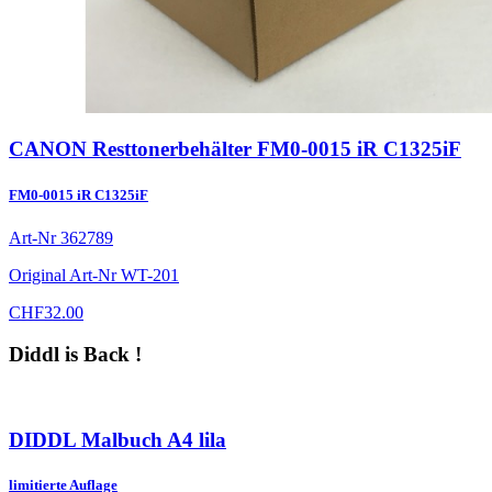
CANON Resttonerbehälter FM0-0015 iR C1325iF
FM0-0015 iR C1325iF
Art-Nr
362789
Original Art-Nr
WT-201
CHF
32.00
Diddl is Back !
DIDDL Malbuch A4 lila
limitierte Auflage