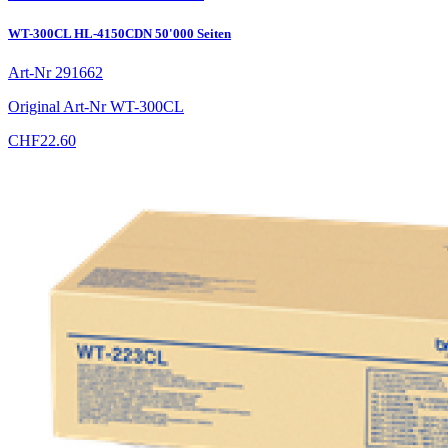
WT-300CL HL-4150CDN 50'000 Seiten
Art-Nr
291662
Original Art-Nr
WT-300CL
CHF
22.60