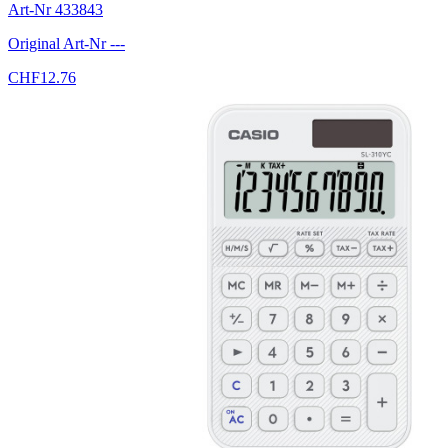
Art-Nr
433843
Original Art-Nr
---
CHF
12.76