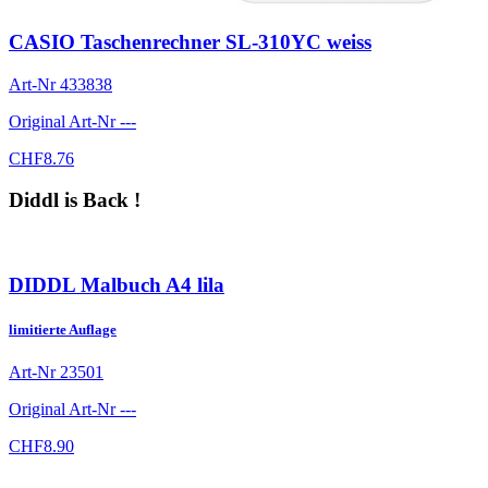
CASIO Taschenrechner SL-310YC weiss
Art-Nr
433838
Original Art-Nr
---
CHF
8.76
Diddl is Back !
DIDDL Malbuch A4 lila
limitierte Auflage
Art-Nr
23501
Original Art-Nr
---
CHF
8.90