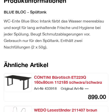
Produktinformationen
1037872
Menge
BLUE BLOC - Spültank
WC-Ente Blue Bloc Intank färbt das Wasser meeresblau
und sorgt für lang anhaltende Frische und Hygiene bei
jeder Spülung. Beugt Schmutzablagerungen vor.
Gebrauch nur für den Spültank. Enthält zwei
Nachfüllungen (2 x 50g).
Ähnliche Artikel
CONTINI Bürotisch ET223Q
160x80cm 112185 schwarz/schwarz
Art-Nr
433918
Original Art-Nr
---
899.00
WEDO Leseständer 211407 braun