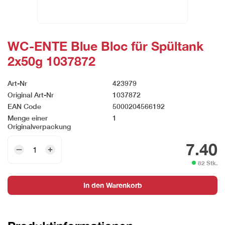
WC-ENTE Blue Bloc für Spültank
2x50g 1037872
Art-Nr
423979
Original Art-Nr
1037872
EAN Code
5000204566192
Menge einer
1
Originalverpackung
WC-
7.40
ENTE
82 Stk.
Blue
Bloc
In den Warenkorb
für
Spültank
2x50g