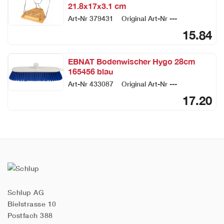
21.8x17x3.1 cm
Art-Nr
379431
Original Art-Nr
---
15.84
EBNAT Bodenwischer Hygo 28cm
165456 blau
Art-Nr
433087
Original Art-Nr
---
17.20
Schlup AG
Bielstrasse 10
Postfach 388