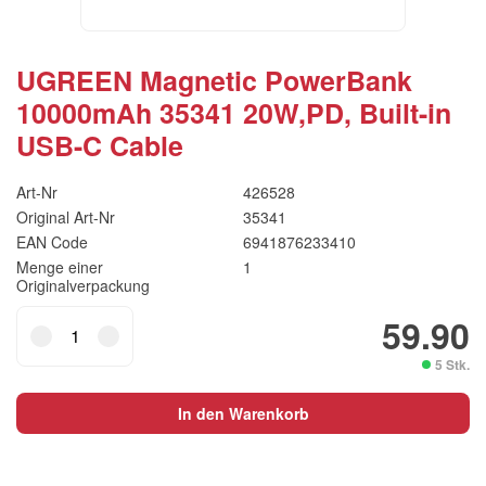
UGREEN Magnetic PowerBank
10000mAh 35341 20W,PD, Built-in
USB-C Cable
Art-Nr
426528
Original Art-Nr
35341
EAN Code
6941876233410
Menge einer
1
Originalverpackung
UGREEN
59.90
Magnetic
5 Stk.
PowerBank
10000mAh
In den Warenkorb
35341
20W,PD,
Built-