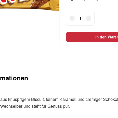
TWIX
Schokoladenriegel
280941
25x50g
In den Ware
Menge
rmationen
 aus knusprigem Biscuit, feinem Karamell und cremiger Schokol
rwechselbar und steht für Genuss pur.