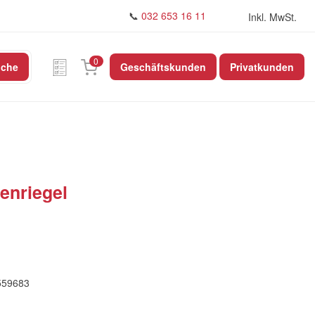
📞
032 653 16 11
Inkl. MwSt.
0
uche
Geschäftskunden
Privatkunden
enriegel
559683