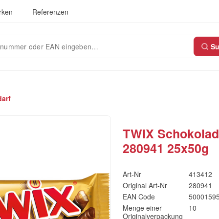
rken
Referenzen
S
arf
TWIX Schokolad
280941 25x50g
Art-Nr
413412
Original Art-Nr
280941
EAN Code
5000159
Menge einer
10
Originalverpackung