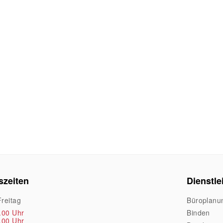
szeiten
Dienstle
reitag
Büroplanu
.00 Uhr
Binden
.00 Uhr