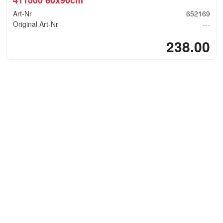
411000 60x90cm
Art-Nr
652169
Original Art-Nr
---
238.00