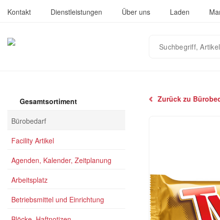
Kontakt
Dienstleistungen
Über uns
Laden
Ma
Suchbegriff,
Artikelnummer
oder
EAN
eingeben…
Zurück zu Bürobed
Gesamtsortiment
Bürobedarf
Facility Artikel
Agenden, Kalender, Zeitplanung
Arbeitsplatz
Betriebsmittel und Einrichtung
Blöcke, Haftnotizen