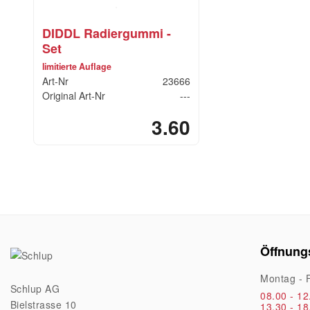
DIDDL Radiergummi -
Set
limitierte Auflage
Art-Nr
23666
Original Art-Nr
---
3.60
Öffnung
Montag - F
Schlup AG
08.00 - 12
Bielstrasse 10
13.30 - 18