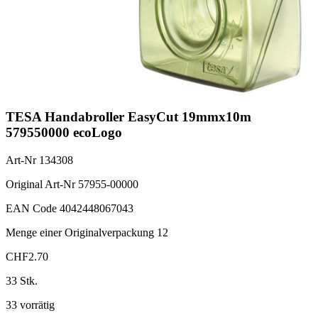
TESA Handabroller EasyCut 19mmx10m
579550000 ecoLogo
Art-Nr
134308
Original Art-Nr
57955-00000
EAN Code
4042448067043
Menge einer Originalverpackung
12
CHF
2.70
33 Stk.
33 vorrätig