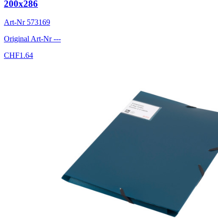
200x286
Art-Nr
573169
Original Art-Nr
---
CHF
1.64