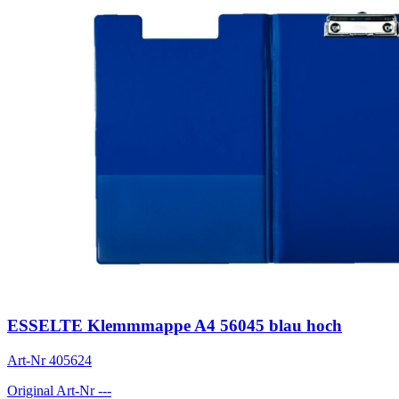
ESSELTE Klemmmappe A4 56045 blau hoch
Art-Nr
405624
Original Art-Nr
---