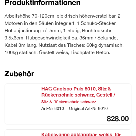
Produktinformationen
x
80
Arbeitshöhe 70-120cm, elektrisch höhenverstellbar, 2
cm,
Motoren in den Säulen integriert, 1 Schuko-Stecker,
Ausführung
Höhenjustierung +/- 5mm, 1-stufig, Rechteckrohr
Beton
9.5x6cm, Hubgeschwindigkeit ca. 36mm / Sekunde,
quantity
Kabel 3m lang, Nutzlast des Tisches: 60kg dynamisch,
100kg statisch, Gestell weiss, Tischplatte Beton.
Zubehör
HAG Capisco Puls 8010, Sitz &
Rückenschale schwarz, Gestell /
Fusskreuz schwarz
Sitz & Rückenschale schwarz
Art-Nr
8010
Original Art-Nr
8010
828.00
Kabelwanne abklappbar, weiss, für