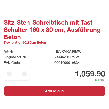
Sitz-Steh-Schreibtisch mit Tast-
Schalter 160 x 80 cm, Ausführung
Beton
Tischplatte 160x80cm Beton
Art-Nr
HBVXMKA16MW
Original Art-Nr
VXMKA16/M/W
EAN Code
0001000010834
Sitz-
1,059.90
Steh-
1 Stk.
Schreibtisch
mit
Add to cart
Tast-
Schalter
160