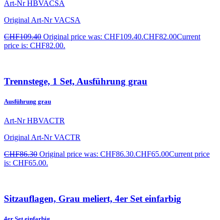
Art-Nr
HBVACSA
Original Art-Nr
VACSA
CHF
109.40
Original price was: CHF109.40.
CHF
82.00
Current
price is: CHF82.00.
Trennstege, 1 Set, Ausführung grau
Ausführung grau
Art-Nr
HBVACTR
Original Art-Nr
VACTR
CHF
86.30
Original price was: CHF86.30.
CHF
65.00
Current price
is: CHF65.00.
Sitzauflagen, Grau meliert, 4er Set einfarbig
4er Set einfarbig