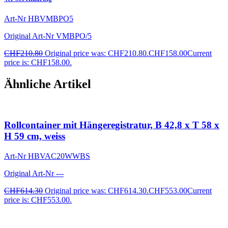
Art-Nr
HBVMBPO5
Original Art-Nr
VMBPO/5
CHF
210.80
Original price was: CHF210.80.
CHF
158.00
Current
price is: CHF158.00.
Ähnliche Artikel
Rollcontainer mit Hängeregistratur, B 42,8 x T 58 x
H 59 cm, weiss
Art-Nr
HBVAC20WWBS
Original Art-Nr
---
CHF
614.30
Original price was: CHF614.30.
CHF
553.00
Current
price is: CHF553.00.