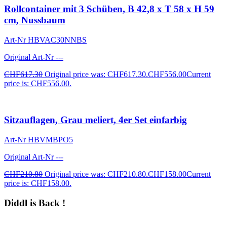
Rollcontainer mit 3 Schüben, B 42,8 x T 58 x H 59
cm, Nussbaum
Art-Nr
HBVAC30NNBS
Original Art-Nr
---
CHF
617.30
Original price was: CHF617.30.
CHF
556.00
Current
price is: CHF556.00.
Sitzauflagen, Grau meliert, 4er Set einfarbig
Art-Nr
HBVMBPO5
Original Art-Nr
---
CHF
210.80
Original price was: CHF210.80.
CHF
158.00
Current
price is: CHF158.00.
Diddl is Back !