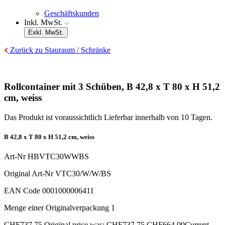
Geschäftskunden
Inkl. MwSt.
Exkl. MwSt.
Zurück zu Stauraum / Schränke
Rollcontainer mit 3 Schüben, B 42,8 x T 80 x H 51,2
cm, weiss
Das Produkt ist voraussichtlich Lieferbar innerhalb von 10 Tagen.
B 42,8 x T 80 x H 51,2 cm, weiss
Art-Nr
HBVTC30WWBS
Original Art-Nr
VTC30/W/W/BS
EAN Code
0001000006411
Menge einer Originalverpackung
1
CHF
737.75
Original price was: CHF737.75.
CHF
664.00
Current