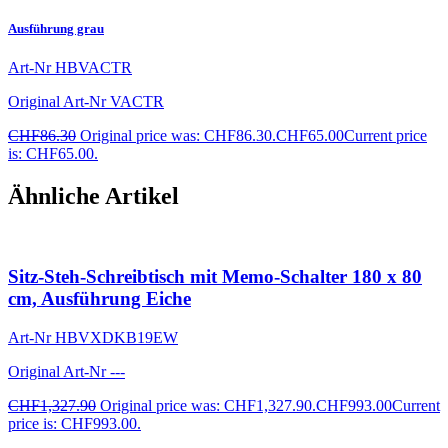
Ausführung grau
Art-Nr
HBVACTR
Original Art-Nr
VACTR
CHF
86.30
Original price was: CHF86.30.
CHF
65.00
Current price
is: CHF65.00.
Ähnliche Artikel
Sitz-Steh-Schreibtisch mit Memo-Schalter 180 x 80
cm, Ausführung Eiche
Art-Nr
HBVXDKB19EW
Original Art-Nr
---
CHF
1,327.90
Original price was: CHF1,327.90.
CHF
993.00
Current
price is: CHF993.00.