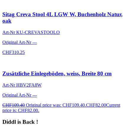
Sitag Creva Stool 4L LGW W, Buchenholz Natur,
oak
Art-Nr
KU-CREVASTOOLO
Original Art-Nr
---
CHF
310.25
Zusätzliche Einlegeböden, weiss, Breite 80 cm
Art-Nr
HBV2FA8W
Original Art-Nr
---
CHF
109.40
Original price was: CHF109.40.
CHF
82.00
Current
price is: CHF82.00.
Diddl is Back !