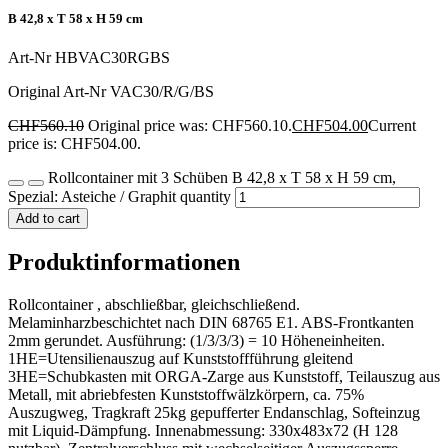
B 42,8 x T 58 x H 59 cm
Art-Nr
HBVAC30RGBS
Original Art-Nr
VAC30/R/G/BS
CHF
560.10
Original price was: CHF560.10.
CHF
504.00
Current
price is: CHF504.00.
Rollcontainer mit 3 Schüben B 42,8 x T 58 x H 59 cm,
Spezial: Asteiche / Graphit quantity
Add to cart
Produktinformationen
Rollcontainer , abschließbar, gleichschließend.
Melaminharzbeschichtet nach DIN 68765 E1. ABS-Frontkanten
2mm gerundet. Ausführung: (1/3/3/3) = 10 Höheneinheiten.
1HE=Utensilienauszug auf Kunststoffführung gleitend
3HE=Schubkasten mit ORGA-Zarge aus Kunststoff, Teilauszug aus
Metall, mit abriebfesten Kunststoffwälzkörpern, ca. 75%
Auszugweg, Tragkraft 25kg gepufferter Endanschlag, Softeinzug
mit Liquid-Dämpfung. Innenabmessung: 330x483x72 (H 128