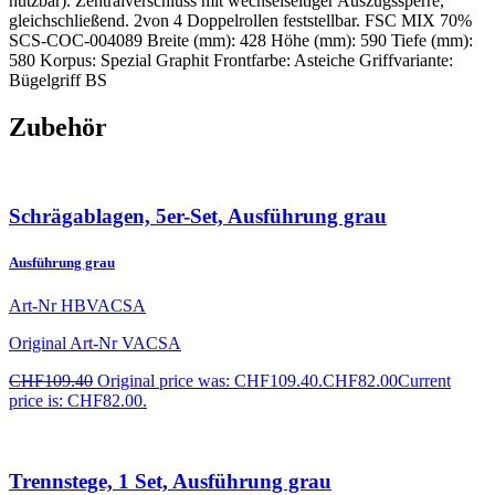
nutzbar). Zentralverschluss mit wechselseitiger Auszugssperre,
gleichschließend. 2von 4 Doppelrollen feststellbar. FSC MIX 70%
SCS-COC-004089 Breite (mm): 428 Höhe (mm): 590 Tiefe (mm):
580 Korpus: Spezial Graphit Frontfarbe: Asteiche Griffvariante:
Bügelgriff BS
Zubehör
Schrägablagen, 5er-Set, Ausführung grau
Ausführung grau
Art-Nr
HBVACSA
Original Art-Nr
VACSA
CHF
109.40
Original price was: CHF109.40.
CHF
82.00
Current
price is: CHF82.00.
Trennstege, 1 Set, Ausführung grau