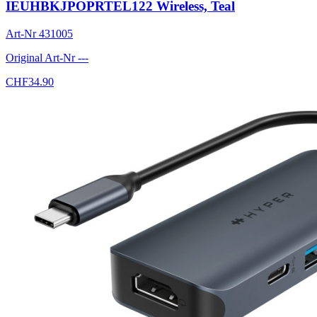
IEUHBKJPOPRTEL122 Wireless, Teal
Art-Nr
431005
Original Art-Nr
---
CHF
34.90