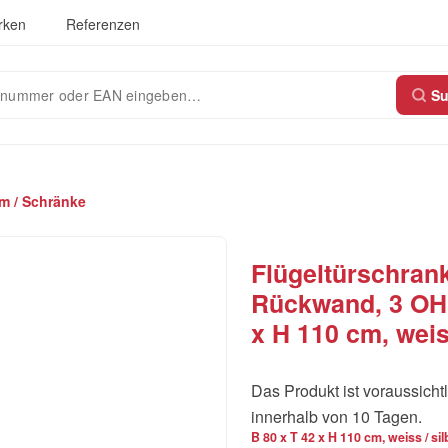
rken
Referenzen
S
m / Schränke
Flügeltürschrank
Rückwand, 3 OH,
x H 110 cm, weiss
Das Produkt ist voraussichtl
innerhalb von 10 Tagen.
B 80 x T 42 x H 110 cm, weiss / sil