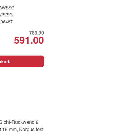
T3WSSG
W/S/SG
008487
789.90
591.00
Original
Current
price
price
was:
is:
CHF789.90.
CHF591.00.
nkorb
, Sicht-Rückwand 8
t 19 mm, Korpus fest