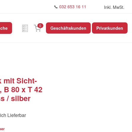
📞
032 653 16 11
Inkl. MwSt.
0
uche
Geschäftskunden
Privatkunden
 mit Sicht-
 B 80 x T 42
 / silber
ich Lieferbar
ber