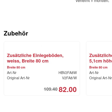
verleimt + montiert.
Zubehör
Zusätzliche Einlegeböden,
Zusätzlich
weiss, Breite 80 cm
5,1cm höhe
Breite 80 cm
Breite 80 cm
Art-Nr
HBV2FA8W
Art-Nr
Original Art-Nr
V2FA8/W
Original Art-Nr
82.00
109.40
Original
Current
price
price
was:
is:
CHF109.40.
CHF82.00.