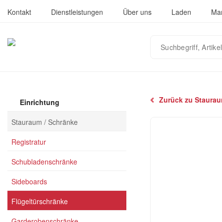
Kontakt
Dienstleistungen
Über uns
Laden
Ma
Suchbegriff,
Artikelnummer
oder
EAN
eingeben…
Zurück zu Staurau
Einrichtung
Stauraum / Schränke
Registratur
Schubladenschränke
Sideboards
Flügeltürschränke
Garderobenschränke