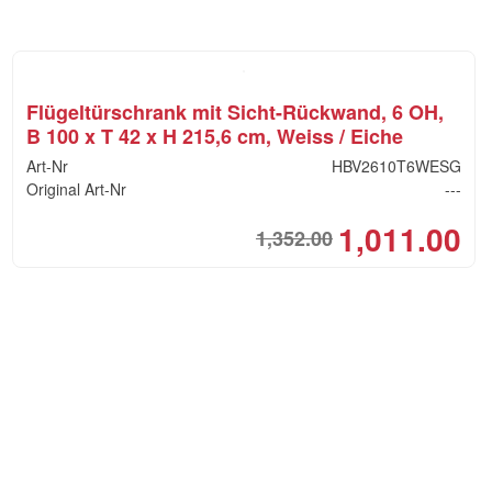
Flügeltürschrank mit Sicht-Rückwand, 6 OH,
B 100 x T 42 x H 215,6 cm, Weiss / Eiche
Art-Nr
HBV2610T6WESG
Original Art-Nr
---
1,011.00
1,352.00
inal
rent
Orig
Cur
e
e
pric
pric
:
was
is:
1,352.00.
1,011.00.
CHF
CHF