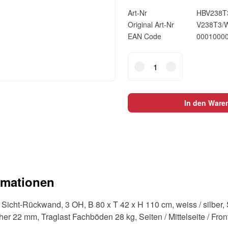
Art-Nr
HBV238
Original Art-Nr
V238T3/
EAN Code
0001000
Flügeltürschrank
mit
Sicht-
Rückwand,
In den Ware
3
OH,
B
80
x
T
rmationen
42
x
t Sicht-Rückwand, 3 OH, B 80 x T 42 x H 110 cm, weiss / silber
H
r 22 mm, Traglast Fachböden 28 kg, Seiten / Mittelseite / Fron
110