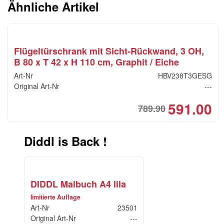
Ähnliche Artikel
Flügeltürschrank mit Sicht-Rückwand, 3 OH,
B 80 x T 42 x H 110 cm, Graphit / Eiche
Art-Nr
HBV238T3GESG
Original Art-Nr
---
591.00
789.90
Ori
Cur
pri
pri
was
is:
Diddl is Back !
CH
CH
DIDDL Malbuch A4 lila
limitierte Auflage
Art-Nr
23501
Original Art-Nr
---