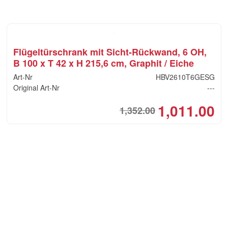
Flügeltürschrank mit Sicht-Rückwand, 6 OH,
B 100 x T 42 x H 215,6 cm, Graphit / Eiche
Art-Nr
HBV2610T6GESG
Original Art-Nr
---
1,011.00
1,352.00
ginal
rent
Orig
Cur
ce
ce
pric
pric
:
was
is:
F789.90.
F591.00.
CHF
CHF