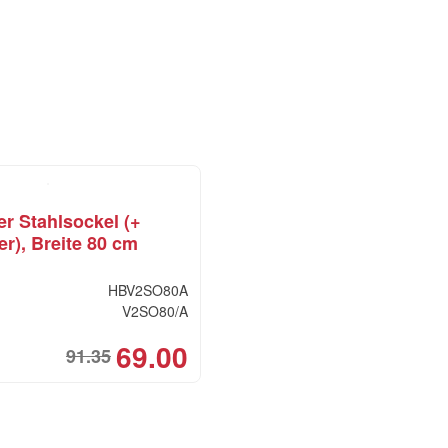
cm,
weiss
/
silber
Menge
er Stahlsockel (+
r), Breite 80 cm
HBV2SO80A
V2SO80/A
69.00
91.35
Original
Current
price
price
was:
is:
CHF91.35.
CHF69.00.