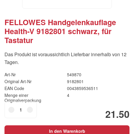
FELLOWES Handgelenkauflage
Health-V 9182801 schwarz, für
Tastatur
Das Produkt ist voraussichtlich Lieferbar innerhalb von 12
Tagen.
Art-Nr
549870
Original Art-Nr
9182801
EAN Code
0043859536511
Menge einer
4
Originalverpackung
FELLOWES
21.50
Handgelenkauflage
Health-
V
In den Warenkorb
9182801