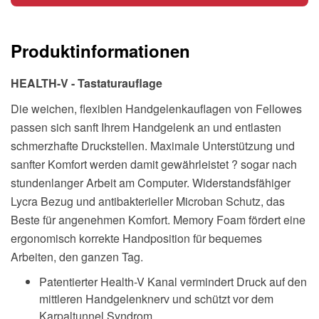
schwarz,
für
Produktinformationen
Tastatur
Menge
HEALTH-V - Tastaturauflage
Die weichen, flexiblen Handgelenkauflagen von Fellowes
passen sich sanft Ihrem Handgelenk an und entlasten
schmerzhafte Druckstellen. Maximale Unterstützung und
sanfter Komfort werden damit gewährleistet ? sogar nach
stundenlanger Arbeit am Computer. Widerstandsfähiger
Lycra Bezug und antibakterieller Microban Schutz, das
Beste für angenehmen Komfort. Memory Foam fördert eine
ergonomisch korrekte Handposition für bequemes
Arbeiten, den ganzen Tag.
Patentierter Health-V Kanal vermindert Druck auf den
mittleren Handgelenknerv und schützt vor dem
Karpaltunnel Syndrom