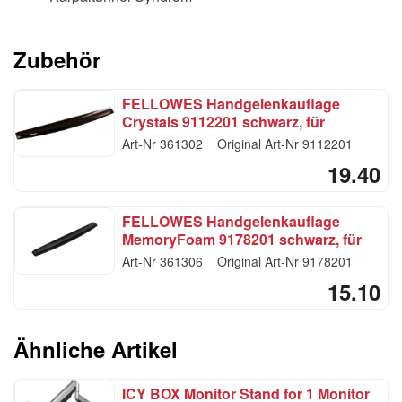
Zubehör
FELLOWES Handgelenkauflage
Crystals 9112201 schwarz, für
Tastatur, Gel
Art-Nr
361302
Original Art-Nr
9112201
19.40
FELLOWES Handgelenkauflage
MemoryFoam 9178201 schwarz, für
Tastatur
Art-Nr
361306
Original Art-Nr
9178201
15.10
Ähnliche Artikel
ICY BOX Monitor Stand for 1 Monitor