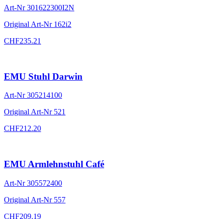
Art-Nr
301622300I2N
Original Art-Nr
162i2
CHF
235.21
EMU Stuhl Darwin
Art-Nr
305214100
Original Art-Nr
521
CHF
212.20
EMU Armlehnstuhl Café
Art-Nr
305572400
Original Art-Nr
557
CHF
209.19