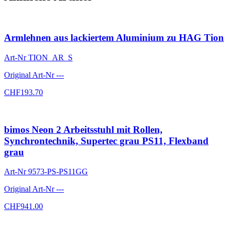
Armlehnen aus lackiertem Aluminium zu HAG Tion
Art-Nr
TION_AR_S
Original Art-Nr
---
CHF
193.70
bimos Neon 2 Arbeitsstuhl mit Rollen,
Synchrontechnik, Supertec grau PS11, Flexband
grau
Art-Nr
9573-PS-PS11GG
Original Art-Nr
---
CHF
941.00