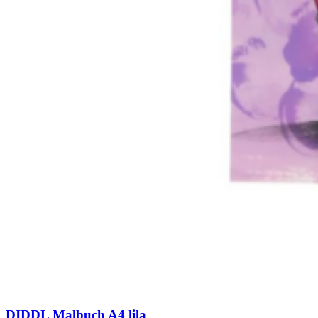
DIDDL Malbuch A4 lila