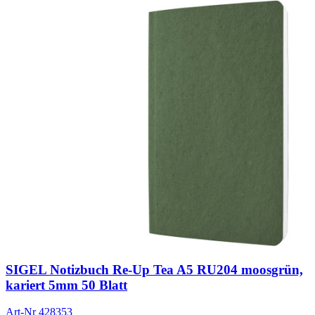
SIGEL Notizbuch Re-Up Tea A5 RU204 moosgrün,
kariert 5mm 50 Blatt
Art-Nr
428353