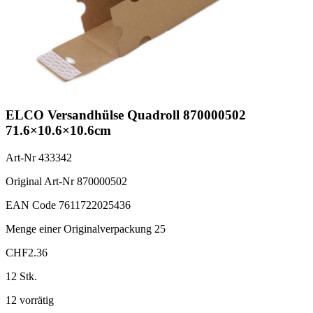
ELCO Versandhülse Quadroll 870000502
71.6×10.6×10.6cm
Art-Nr
433342
Original Art-Nr
870000502
EAN Code
7611722025436
Menge einer Originalverpackung
25
CHF
2.36
12 Stk.
12 vorrätig