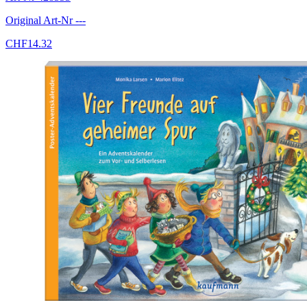
Original Art-Nr
---
CHF
14.32