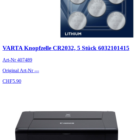
VARTA Knopfzelle CR2032, 5 Stück 6032101415
Art-Nr
407489
Original Art-Nr
---
CHF
5.90