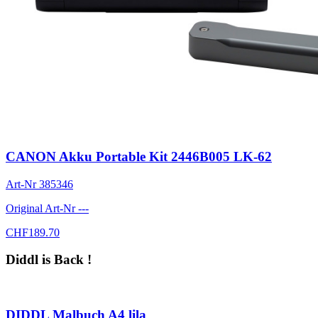
CANON Akku Portable Kit 2446B005 LK-62
Art-Nr
385346
Original Art-Nr
---
CHF
189.70
Diddl is Back !
DIDDL Malbuch A4 lila