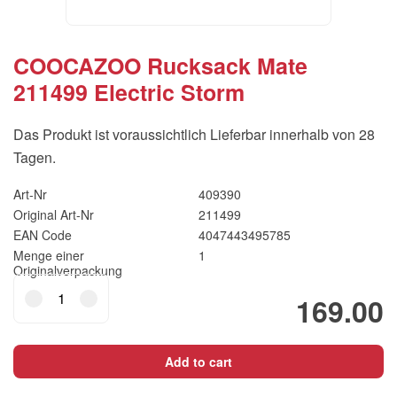
COOCAZOO Rucksack Mate
211499 Electric Storm
Das Produkt ist voraussichtlich Lieferbar innerhalb von 28
Tagen.
Art-Nr
409390
Original Art-Nr
211499
EAN Code
4047443495785
Menge einer
1
Originalverpackung
COOCAZOO
169.00
Rucksack
Mate
211499
Add to cart
Electric
Storm