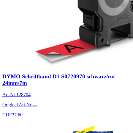
DYMO Schriftband D1 S0720970 schwarz/rot
24mm/7m
Art-Nr
128704
Original Art-Nr
---
CHF
37.60