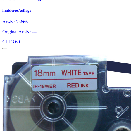
limitierte Auflage
Art-Nr
23666
Original Art-Nr
---
CHF
3.60