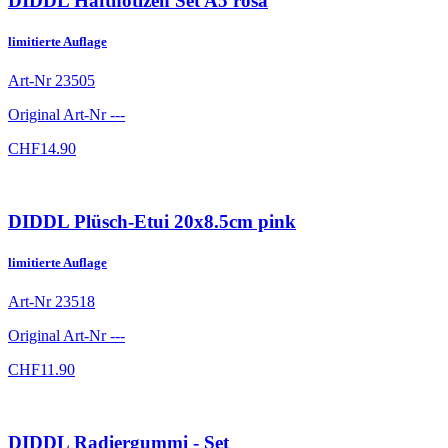
DIDDL Haftnotizen Set A5 rosa
limitierte Auflage
Art-Nr
23505
Original Art-Nr
---
CHF
14.90
DIDDL Plüsch-Etui 20x8.5cm pink
limitierte Auflage
Art-Nr
23518
Original Art-Nr
---
CHF
11.90
DIDDL Radiergummi - Set