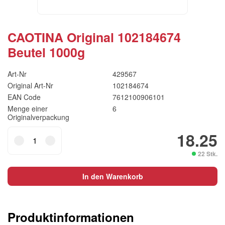
CAOTINA Original 102184674
Beutel 1000g
Art-Nr
429567
Original Art-Nr
102184674
EAN Code
7612100906101
Menge einer
6
Originalverpackung
CAOTINA
18.25
Original
22 Stk.
102184674
Beutel
In den Warenkorb
1000g
Menge
Produktinformationen