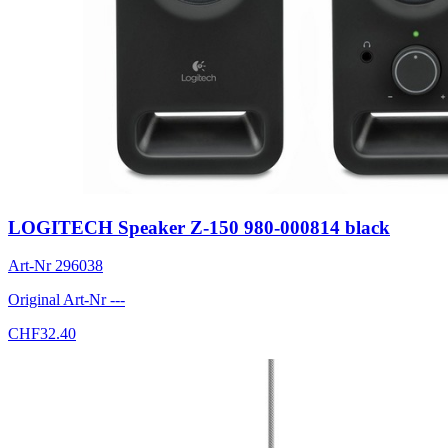
LOGITECH Speaker Z-150 980-000814 black
Art-Nr
296038
Original Art-Nr
---
CHF
32.40