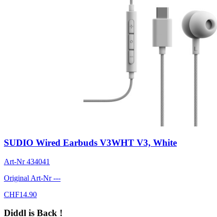
SUDIO Wired Earbuds V3WHT V3, White
Art-Nr
434041
Original Art-Nr
---
CHF
14.90
Diddl is Back !