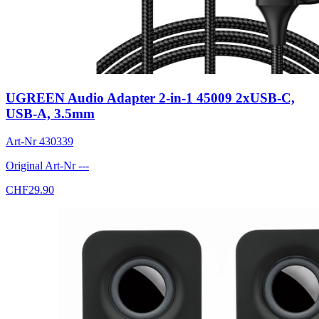
UGREEN Audio Adapter 2-in-1 45009 2xUSB-C,
USB-A, 3.5mm
Art-Nr
430339
Original Art-Nr
---
CHF
29.90