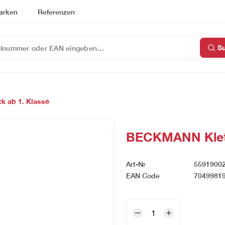
arken
Referenzen
S
k ab 1. Klasse
BECKMANN Klett
Art-Nr
5591900
EAN Code
7049981
BECKMANN
Kletties