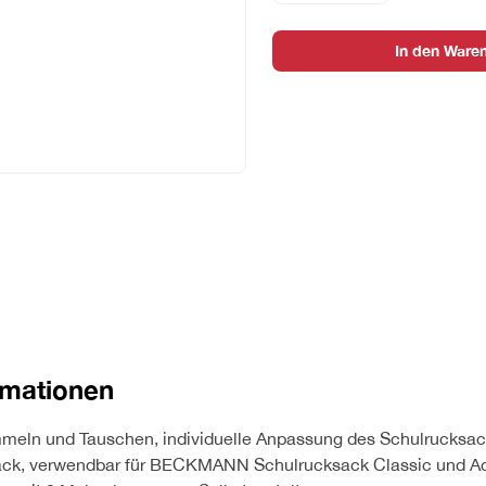
mint
Menge
In den Ware
rmationen
eln und Tauschen, individuelle Anpassung des Schulrucksac
ck, verwendbar für BECKMANN Schulrucksack Classic und Act