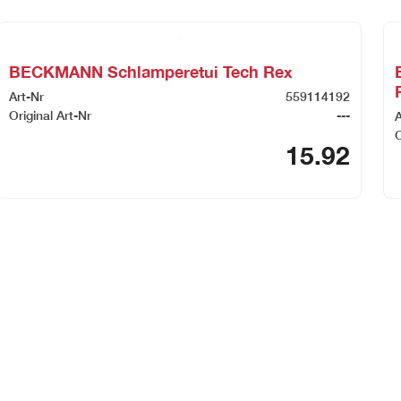
BECKMANN Schlamperetui Tech Rex
Art-Nr
559114192
Original Art-Nr
---
A
O
15.92