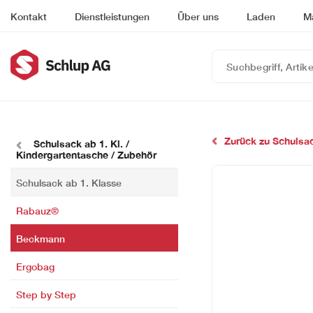
Kontakt
Dienstleistungen
Über uns
Laden
M
Suchbegriff,
Artikelnummer
oder
EAN
eingeben…
Zurück zu Schulsac
Schulsack ab 1. Kl. /
Kindergartentasche / Zubehör
Schulsack ab 1. Klasse
Rabauz®
Beckmann
Ergobag
Step by Step