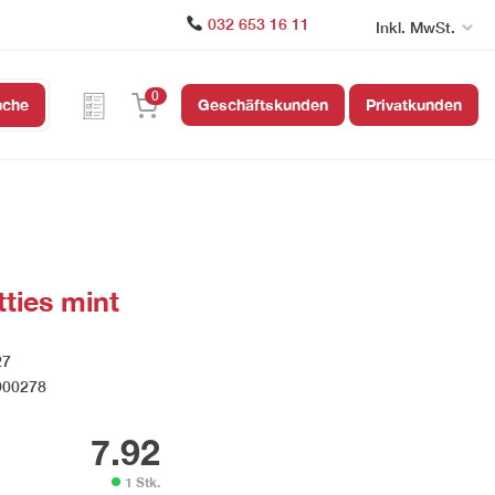
032 653 16 11
Inkl. MwSt.
0
uche
Geschäftskunden
Privatkunden
ies mint
27
900278
7.92
1 Stk.