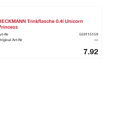
BECKMANN Trinkflasche 0.4l Unicorn
Princess
rt-Nr
559115159
riginal Art-Nr
---
7.92