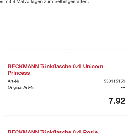
es mit 8 Malvorlagen zum Selbstgestalten.
BECKMANN Trinkflasche 0.4l Unicorn
Princess
Art-Nr
559115159
Original Art-Nr
---
7.92
BECKMANN Trinkflasche 0.4l Rosie