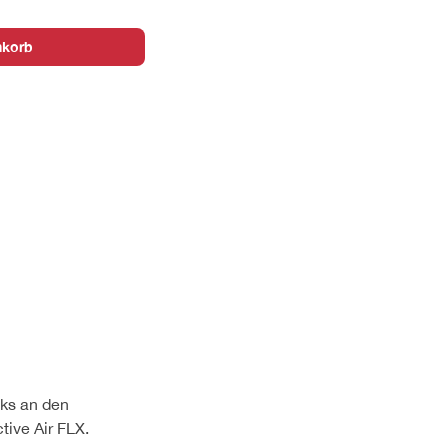
nkorb
ks an den
ive Air FLX.