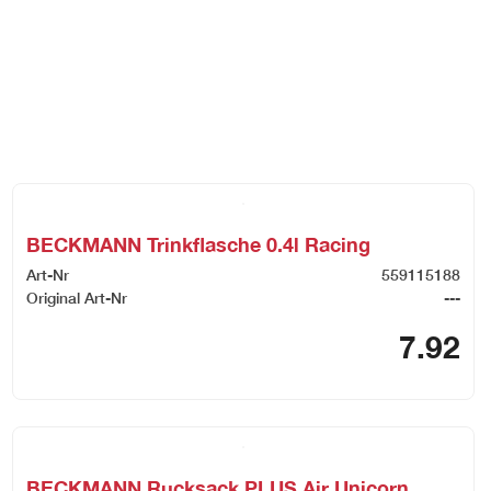
BECKMANN Trinkflasche 0.4l Racing
Art-Nr
559115188
Original Art-Nr
---
7.92
BECKMANN Rucksack PLUS Air Unicorn