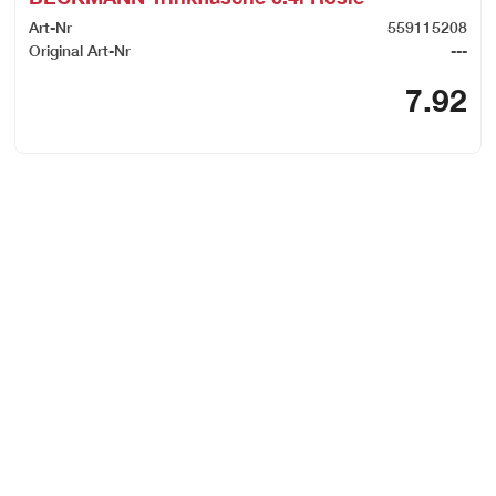
Art-Nr
559115208
Original Art-Nr
---
7.92