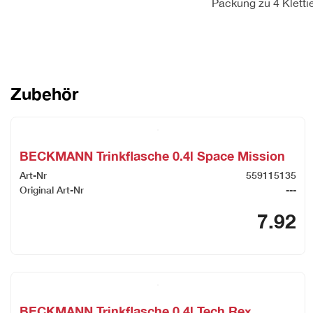
Packung zu 4 Kletti
Zubehör
BECKMANN Trinkflasche 0.4l Space Mission
Art-Nr
559115135
Original Art-Nr
---
7.92
BECKMANN Trinkflasche 0.4l Tech Rex