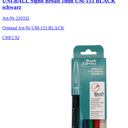
UNI-BALL Signo Broad 1mm UM-153 BLACK
schwarz
Art-Nr
210332
Original Art-Nr
UM-153 BLACK
CHF
2.92