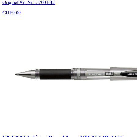
Original Art-Nr
137603-42
CHF
9.00