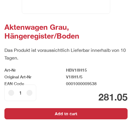
Aktenwagen Grau,
Hängeregister/Boden
Das Produkt ist voraussichtlich Lieferbar innerhalb von 10
Tagen.
Art-Nr
HBV18H15
Original Art-Nr
V18H1/5
EAN Code
0001000009538
Aktenwagen
281.05
Grau,
Hängeregister/Boden
quantity
Add to cart